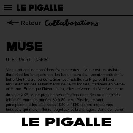
Retour
MUSE
LE FLEURISTE INSPIRÉ
Vases rétro et compositions évanescentes… Muse est un styliste
floral dont les bouquets font les beaux jours des appartements de la
butte Montmartre, où cet artisan est installé. Au Pigalle, il livrera
régulièrement des assortiments de fleurs locales, cultivées en Seine-
et-Marne. Et lorsque l’hiver sévira, elles arriveront du Var. Amoureux
e
du style XX
, Muse propose ses créations dans des vases chinés
fabriqués entre les années 30 à 80. « Au Pigalle, ce sont
principalement les décennies 1940 et 1950 qui ont inspiré mes
bouquets qui mêlent fleurs, végétaux et branchages. Dans ce lieu en
perpétuel bouillonnement, j’introduirai le romantisme de Pigalle et une
touche de déco florale. »