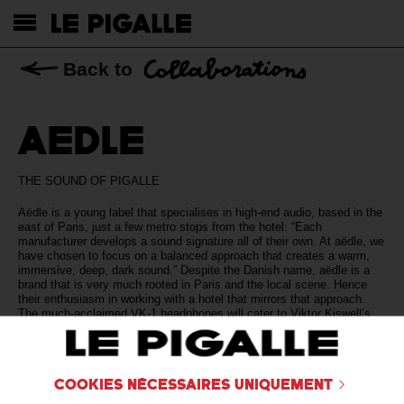
Back to
AEDLE
THE SOUND OF PIGALLE
Aëdle is a young label that specialises in high-end audio, based in the
east of Paris, just a few metro stops from the hotel: “Each
manufacturer develops a sound signature all of their own. At aëdle, we
have chosen to focus on a balanced approach that creates a warm,
immersive, deep, dark sound.” Despite the Danish name, aëdle is a
brand that is very much rooted in Paris and the local scene. Hence
their enthusiasm in working with a hotel that mirrors that approach.
The much-acclaimed VK-1 headphones will cater to Viktor Kiswell’s
most exacting playlist, featuring three hours of black music,
comprising an exclusive collection of rarities and surprises.
Cookies nécessaires uniquement