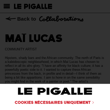
Back to
MAÏ LUCAS
COMMUNITY ARTIST
Hipsters, shady bars and the African community. The north of Paris is
a kaleidoscopic neighbourhood, in which Maï Lucas has chosen to
reflect in all its afro glory. “I have an affinity for black culture; it has a
powerfully poetic side to it. I wanted to capture these African
princesses from the back, in profile and in detail—I think of them as
being a bit like apparitions. I aim to hone in on the same sensibility
you might find in the work of a painter or poet.” The artist’s
photographs also pay a vibrant tribute to everyday beauty—the kind
found in the eye of those who know how to unearth such things.
Cookies nécessaires uniquement